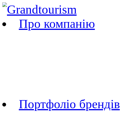
Про компанію
Про компанію
Нагороди та досягне
Коллаборації
Події і заходи
Портфоліо брендів
TYR