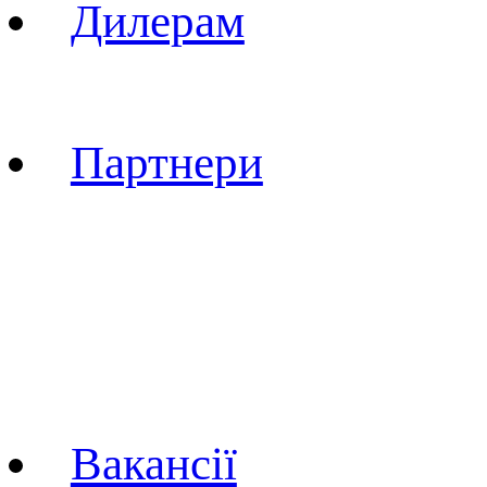
Дилерам
Стати дилером
Партнери
Асоціації
Лідери думок
Спортсмени / тренер
Спортивні клуби
Вакансії