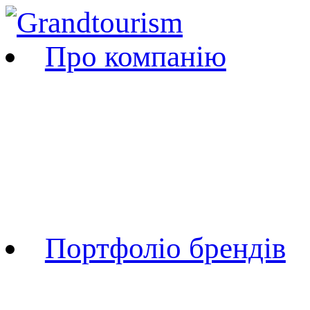
Про компанію
Про компанію
Нагороди та досягне
Коллаборації
Події і заходи
Портфоліо брендів
TYR