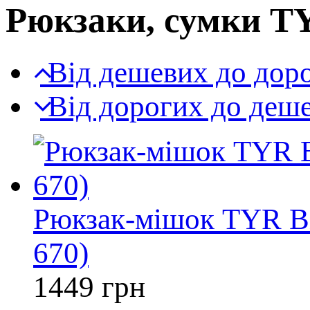
Рюкзаки, сумки T
Від дешевих до дор
Від дорогих до деш
Рюкзак-мішок TYR B
670)
1449
грн