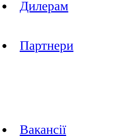
Дилерам
Стати дилером
Партнери
Асоціації
Лідери думок
Спортсмени / тренер
Спортивні клуби
Вакансії