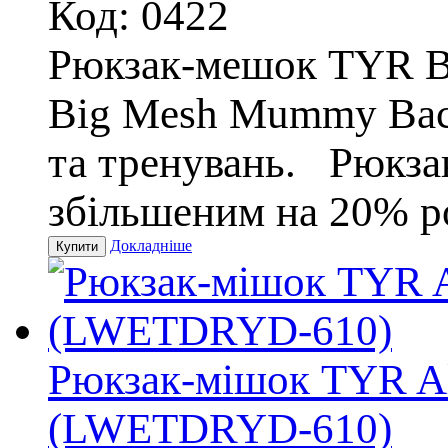
Код: 0422
Рюкзак-мешок TYR B
Big Mesh Mummy Back
та тренувань. Рюкза
збільшеним на 20% р
Докладніше
Рюкзак-мішок TYR All
(LWETDRYD-610)